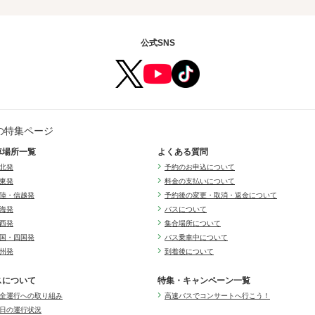
公式SNS
の特集ページ
車場所一覧
よくある質問
北発
予約のお申込について
東発
料金の支払いについて
陸・信越発
予約後の変更・取消・返金について
海発
バスについて
西発
集合場所について
国・四国発
バス乗車中について
州発
到着後について
スについて
特集・キャンペーン一覧
全運行への取り組み
高速バスでコンサートへ行こう！
日の運行状況