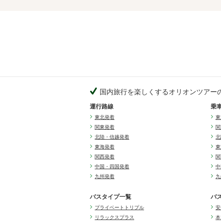
国内旅行を楽しくするオリオンツアー
運行路線
乗
東北発着
東
関東発着
関
北陸・信越発着
北
東海発着
東
関西発着
関
中国・四国発着
中
九州発着
九
バスタイプ一覧
バ
プライベートトリプル
安
リラックスプラス
本