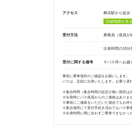
アクセス
舞浜駅から徒歩 
詳細地図を見
受付方法
乗務員（係員が
出発時間の10
受付に関する備考
※バス停へお越
事前に乗車場所のご確認をお願いします。
バスは、定刻に出発いたします。お乗り遅
※集合時間（集合時間の設定が無い箇所は
※出発時にバス係員からのご連絡はありま
※事前にご連絡をいただいた場合でもお待
※集合場所にて受付手続き済みでもバス乗
※出発時間に間に合わずご乗車できなかっ