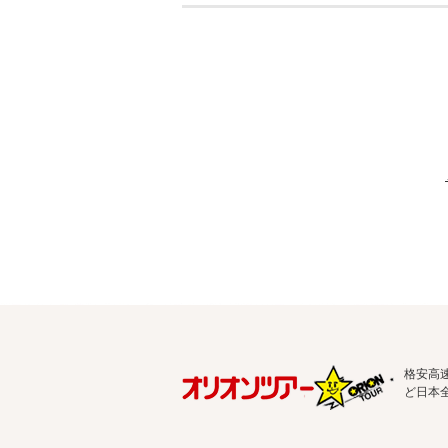
格安高
ど日本