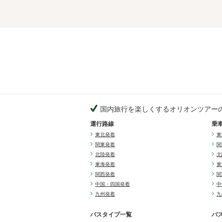
国内旅行を楽しくするオリオンツアー
運行路線
乗
東北発着
東
関東発着
関
北陸発着
北
東海発着
東
関西発着
関
中国・四国発着
中
九州発着
九
バスタイプ一覧
バ