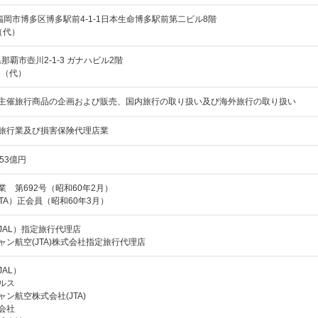
福岡県福岡市博多区博多駅前4-1-1日本生命博多駅前第二ビル8階
0（代）
沖縄県那覇市壺川2-1-3 ガナハビル2階
66（代）
主催旅行商品の企画および販売、国内旅行の取り扱い及び海外旅行の取り扱い
旅行業及び損害保険代理店業
53億円
 第692号（昭和60年2月）
TA）正会員（昭和60年3月）
JAL）指定旅行代理店
ン航空(JTA)株式会社指定旅行代理店
AL）
ルス
ン航空株式会社(JTA)
会社