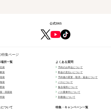
公式SNS
の特集ページ
車場所一覧
よくある質問
北発
予約のお申込について
東発
料金の支払いについて
陸発
予約後の変更・取消・返金について
海発
バスについて
西発
集合場所について
国・四国発
バス乗車中について
州発
到着後について
スについて
特集・キャンペーン一覧