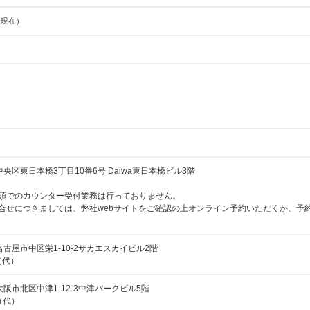
日現在）
)
京都中央区東日本橋3丁目10番6号 Daiwa東日本橋ビル3階
頭でのカウンター受付業務は行っておりません。
合せにつきましては、弊社webサイトをご確認の上オンライン予約いただくか、予
愛知県名古屋市中区栄1-10-2サカエスカイビル2階
1（代）
大阪府大阪市北区中津1-12-3中津パークビル5階
0（代）