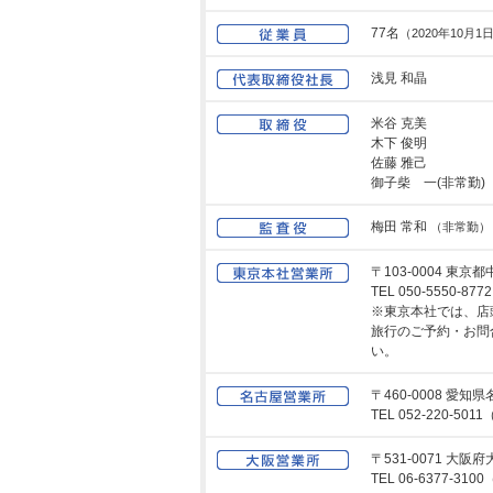
77名
（2020年10月1
浅見 和晶
米谷 克美
木下 俊明
佐藤 雅己
御子柴 一(非常勤
梅田 常和
（非常勤）
〒103-0004 東
TEL 050-5550-8772
※東京本社では、店
旅行のご予約・お問
い。
〒460-0008 
TEL 052-220-501
〒531-0071 
TEL 06-6377-310