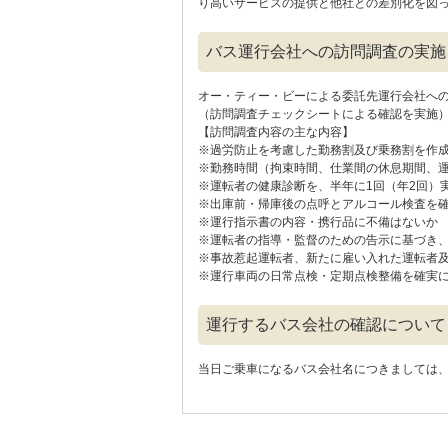
り高いサービスの提供と他社との差別化を図
バス運行会社への訪問調査の実施
オー・ティー・ビーによる委託先運行会社へ
（訪問調査チェックシートによる確認を実施
【訪問調査内容の主な内容】
※過労防止を考慮した勤務割及び乗務割を作
※勤務時間（拘束時間、仕業間の休息期間、
※運転者の健康診断を、半年に1回（年2回）
※出庫前・帰庫後の点呼とアルコール検査を
※運行指示書の内容・携行品に不備はないか
※運転者の指導・監督のための告示に基づき
※事故惹起運転者、新たに雇い入れた運転者
※運行車両の日常点検・定期点検整備を確実
運行するバス会社の確認について
当日ご乗車になるバス会社名につきましては