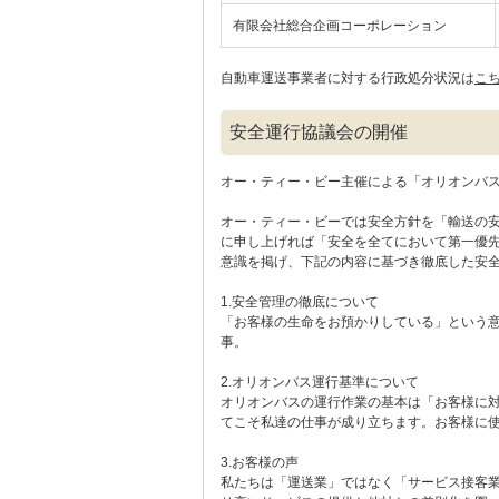
有限会社総合企画コーポレーション
自動車運送事業者に対する行政処分状況は
こ
安全運行協議会の開催
オー・ティー・ビー主催による「オリオンバス
オー・ティー・ビーでは安全方針を「輸送の
に申し上げれば「安全を全てにおいて第一優
意識を掲げ、下記の内容に基づき徹底した安
1.安全管理の徹底について
「お客様の生命をお預かりしている」という
事。
2.オリオンバス運行基準について
オリオンバスの運行作業の基本は「お客様に
てこそ私達の仕事が成り立ちます。お客様に
3.お客様の声
私たちは「運送業」ではなく「サービス接客