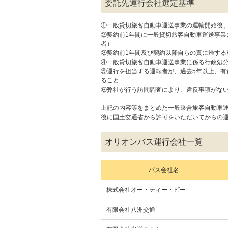
委託先運行会社選定基準
①一般貸切旅客自動車運送事業の運輸開始後、
②契約前1年間に一般貸切旅客自動車運送事
者）
③契約前1年間及び契約以降自らの責に帰する
④一般貸切旅客自動車運送事業に係る行政処分
⑤運行を担当する運転者が、過去5年以上、
ること
⑥弊社が行う訪問調査により、違反事項がな
上記の内容等をまとめた一般乗合旅客自動車
後に国土交通省から許可をいただいてからの
オリオンバス運行会社一覧
バス会社名
株式会社オー・ティー・ビー
有限会社八洲交通