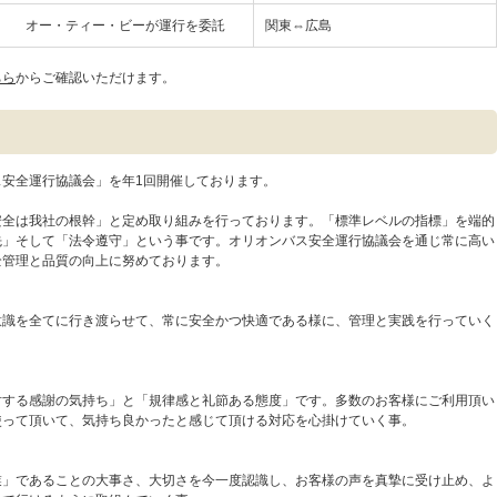
オー・ティー・ビーが運行を委託
関東⇔広島
ちら
からご確認いただけます。
安全運行協議会」を年1回開催しております。
安全は我社の根幹」と定め取り組みを行っております。「標準レベルの指標」を端的
先」そして「法令遵守」という事です。オリオンバス安全運行協議会を通じ常に高い
全管理と品質の向上に努めております。
意識を全てに行き渡らせて、常に安全かつ快適である様に、管理と実践を行っていく
対する感謝の気持ち」と「規律感と礼節ある態度」です。多数のお客様にご利用頂い
使って頂いて、気持ち良かったと感じて頂ける対応を心掛けていく事。
業」であることの大事さ、大切さを今一度認識し、お客様の声を真摯に受け止め、よ