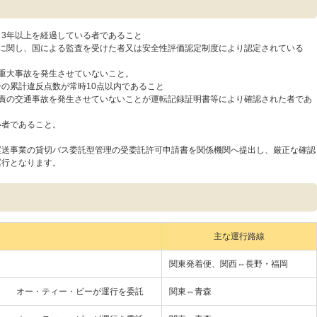
3年以上を経過している者であること
業に関し、国による監査を受けた者又は安全性評価認定制度により認定されている
重大事故を発生させていないこと。
の累計違反点数が常時10点以内であること
有責の交通事故を発生させていないことが運転記録証明書等により確認された者であ
い者であること。
運送事業の貸切バス委託型管理の受委託許可申請書を関係機関へ提出し、厳正な確認
運行となります。
主な運行路線
関東発着便、関西⇔長野・福岡
オー・ティー・ビーが運行を委託
関東⇔青森