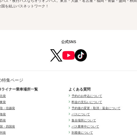
速バス・夜行バスならオリオンバス。東京・大阪・名古屋・福岡・青森・盛岡・秋田
全国を結ぶバスネットワーク！
公式SNS
の特集ページ
TBライナー乗車場所一覧
よくある質問
北発
予約のお申込について
東発
料金の支払いについて
陸・信越発
予約後の変更・取消・返金について
海発
バスについて
西発
集合場所について
国・四国発
バス乗車中について
州発
到着後について