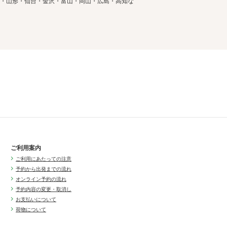
・山形・仙台・金沢・富山・岡山・広島・高知な
ご利用案内
ご利用にあたっての注意
予約から出発までの流れ
オンライン予約の流れ
予約内容の変更・取消し
お支払いについて
荷物について