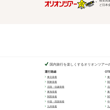
格安高
ど日本
国内旅行を楽しくするオリオンツアー
運行路線
O
東北発着
東
関東発着
関
北陸・信越発着
北
東海発着
東
関西発着
関
中国・四国発着
中
九州発着
九