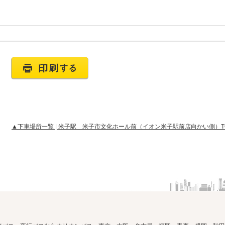
▲下車場所一覧 | 米子駅 米子市文化ホール前（イオン米子駅前店向かい側）T