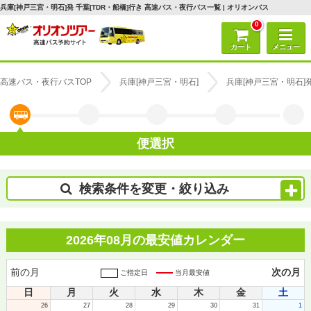
兵庫[神戸三宮・明石]発 千葉[TDR・船橋]行き 高速バス・夜行バス一覧 | オリオンバス
0
カート
メニュー
高速バス・夜行バスTOP
兵庫[神戸三宮・明石]
兵庫[神戸三宮・明石]
便選択
検索条件を変更・絞り込み
2026年08月の最安値カレンダー
前の月
次の月
ご指定日
当月最安値
日
月
火
水
木
金
土
26
27
28
29
30
31
1