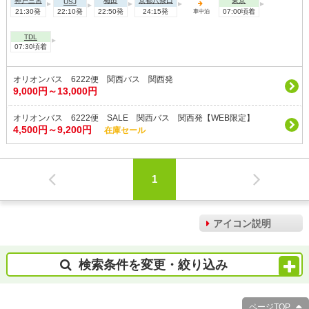
神戸三宮
梅田
京都八条口
東京
USJ
21:30発
22:10発
22:50発
24:15発
07:00頃着
車中泊
TDL
07:30頃着
オリオンバス 6222便 関西バス 関西発
9,000円～13,000円
オリオンバス 6222便 SALE 関西バス 関西発【WEB限定】
4,500円～9,200円
在庫セール
1
アイコン説明
検索条件を変更・絞り込み
ページTOP