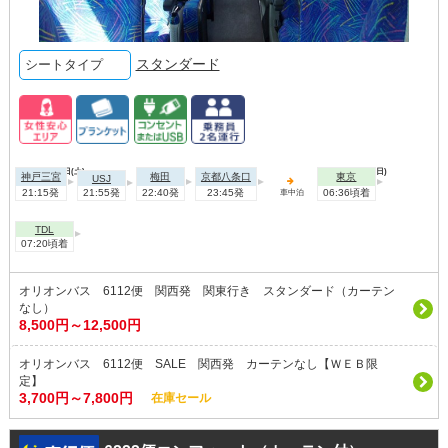
スタンダード
シートタイプ
2026年08月08日(土)
2026年08月09日(日)
神戸三宮
梅田
京都八条口
東京
USJ
21:15発
21:55発
22:40発
23:45発
06:36頃着
車中泊
TDL
07:20頃着
オリオンバス 6112便 関西発 関東行き スタンダード（カーテン
なし）
8,500円～12,500円
オリオンバス 6112便 SALE 関西発 カーテンなし【ＷＥＢ限
定】
3,700円～7,800円
在庫セール