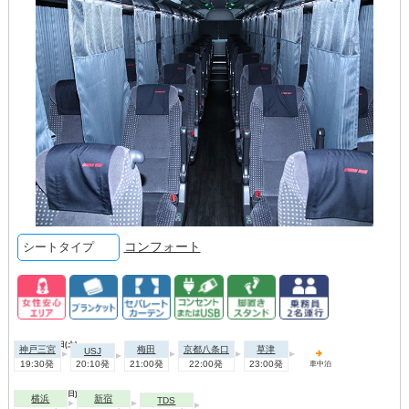
コンフォート
シートタイプ
2026年08月08日(土)
神戸三宮
梅田
京都八条口
草津
USJ
19:30発
20:10発
21:00発
22:00発
23:00発
車中泊
2026年08月09日(日)
横浜
新宿
TDS