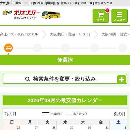
大阪[梅田・難波・ＵＳＪ]発 神奈川[横浜]行き 高速バス・夜行バス一覧 | オリオンバス
0
カート
メニュー
高速バス・夜行バスTOP
大阪[梅田・難波・ＵＳＪ]
大阪[梅田・難波・
便選択
検索条件を変更・絞り込み
2026年08月の最安値カレンダー
前の月
次の月
ご指定日
当月最安値
日
月
火
水
木
金
土
26
27
28
29
30
31
1