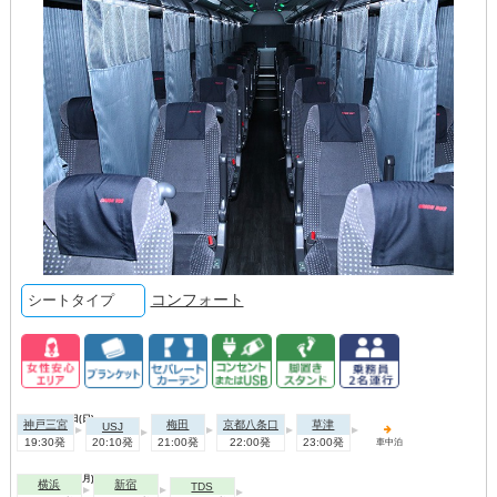
コンフォート
シートタイプ
2026年08月09日(日)
神戸三宮
梅田
京都八条口
草津
USJ
19:30発
20:10発
21:00発
22:00発
23:00発
車中泊
2026年08月10日(月)
横浜
新宿
TDS