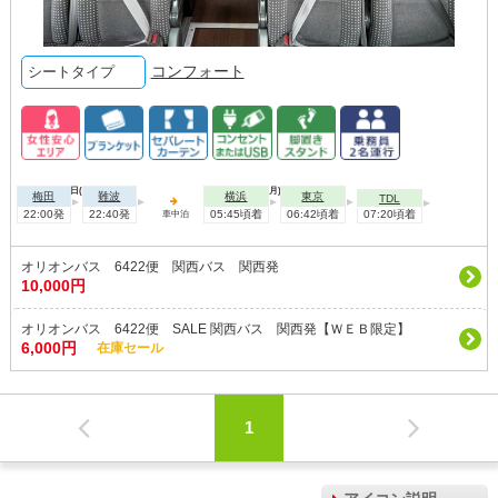
コンフォート
シートタイプ
2026年08月09日(日)
2026年08月10日(月)
梅田
難波
横浜
東京
TDL
22:00発
22:40発
05:45頃着
06:42頃着
07:20頃着
車中泊
オリオンバス 6422便 関西バス 関西発
10,000円
オリオンバス 6422便 SALE 関西バス 関西発【ＷＥＢ限定】
6,000円
在庫セール
1
アイコン説明