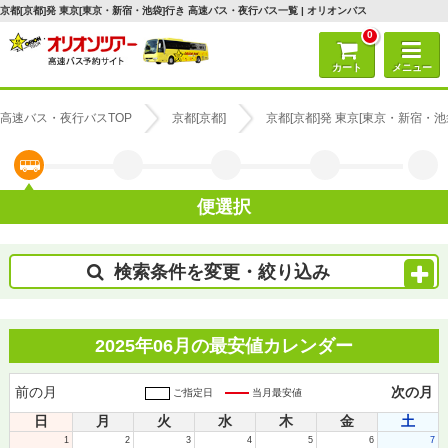
京都[京都]発 東京[東京・新宿・池袋]行き 高速バス・夜行バス一覧 | オリオンバス
0
カート
メニュー
高速バス・夜行バスTOP
京都[京都]
京都[京都]発 東京[東京・新宿・
便選択
検索条件を変更・絞り込み
2025年06月の最安値カレンダー
前の月
次の月
ご指定日
当月最安値
日
月
火
水
木
金
土
1
2
3
4
5
6
7