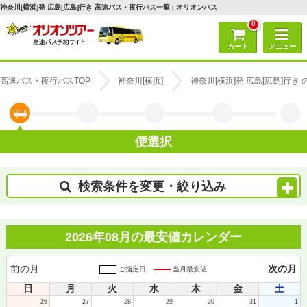
神奈川[横浜]発 広島[広島]行き 高速バス・夜行バス一覧 | オリオンバス
0
カート
メニュー
高速バス・夜行バスTOP
神奈川[横浜]
神奈川[横浜]発 広島[広島]行
便選択
検索条件を変更・絞り込み
2026年08月の最安値カレンダー
前の月
次の月
ご指定日
当月最安値
日
月
火
水
木
金
土
26
27
28
29
30
31
1