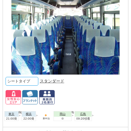
スタンダード
シートタイプ
2026年08月09日(日)
2026年08月10日(月)
東京
横浜
岡山
広島
21:00発
22:00発
※
09:20頃着
車中泊