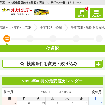
千葉[TDR・船橋]発 愛知[名古屋]行き 高速バス・夜行バス一覧 | オリオンバス
0
カート
メニュー
高速バス・夜行バスTOP
千葉[TDR・船橋]
千葉[TDR・船橋]発 愛知
便選択
検索条件を変更・絞り込み
2025年08月の最安値カレンダー
前の月
次の月
ご指定日
当月最安値
日
月
火
水
木
金
土
27
28
29
30
31
1
2