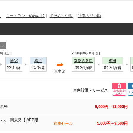
）
｜
シートランクの高い順
｜
出発の早い順
｜
到着の早い順
｜
ール
08日(土)
2026年08月09日(日)
新宿
横浜
京都八条口
梅田
23:10発
24:05発
06:30頃着
07:30頃着
車中泊
車内設備・サービス
関東発
9,000円～13,000円
西バス 関東発【WEB限
在庫セール
5,000円～9,500円