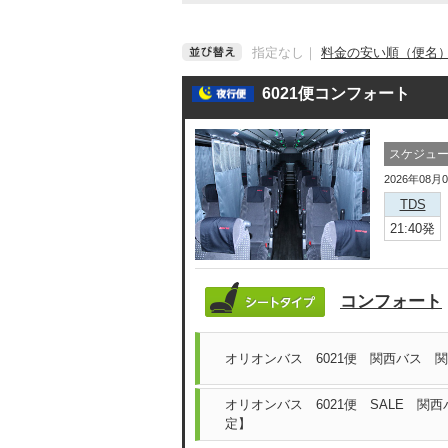
指定なし
｜
料金の安い順（便名
6021便コンフォート
スケジュ
2026年08月
TDS
21:40発
コンフォート
オリオンバス 6021便 関西バス 
オリオンバス 6021便 SALE 関
定】