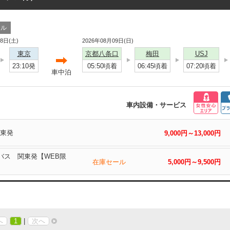
ール
08日(土)
2026年08月09日(日)
東京
京都八条口
梅田
USJ
23:10発
05:50頃着
06:45頃着
07:20頃着
車中泊
車内設備・サービス
関東発
9,000円～13,000円
西バス 関東発【WEB限
在庫セール
5,000円～9,500円
へ
1
|
次へ