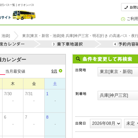
夜行バス一覧 | オリオンバス
ご利
・池袋]
東京[東京・新宿・池袋]発 兵庫[神戸三宮・明石]行き の高速バス・夜
安値カレンダー
当月最安値
9月
木
金
土
7/30
7/31
1
-
-
-
6
7
8
-
-
-