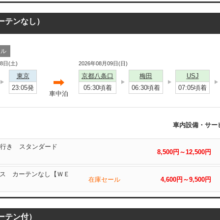
カーテンなし）
ール
08日(土)
2026年08月09日(日)
東京
京都八条口
梅田
USJ
23:05発
05:30頃着
06:30頃着
07:05頃着
車中泊
車内設備・サー
西行き スタンダード
8,500円～12,500円
西バス カーテンなし【ＷＥ
在庫セール
4,600円～9,500円
カーテン付）