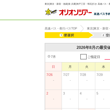
東京[東京・新宿・池袋]発 兵庫[神戸三宮・明石]行き 高速バス・
高速バス・夜行バスTOP
東京[東京・新宿
2026年8月の最
7月
ご指定日
日
月
火
水
7/26
7/27
7/28
7/29
-
-
-
-
2
3
4
5
-
-
-
-