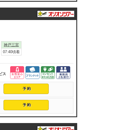
神戸三宮
07:40頃着
ビス