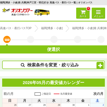
福岡[博多・小倉]発 兵庫[神戸三宮・明石]行き 高速バス・夜行バス一覧 | オリオンバス
0
カート
メニュー
高速バス・夜行バスTOP
福岡[博多・小倉]
福岡[博多・小倉]発 兵庫
便選択
検索条件を変更・絞り込み
2026年05月の最安値カレンダー
前の月
次の月
ご指定日
当月最安値
日
月
火
水
木
金
土
26
27
28
29
30
1
2