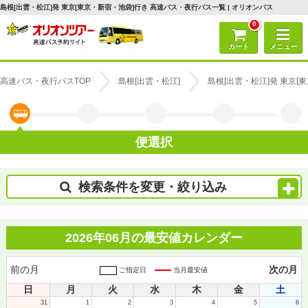
島根[出雲・松江]発 東京[東京・新宿・池袋]行き 高速バス・夜行バス一覧 | オリオンバス
0
カート
メニュー
高速バス・夜行バスTOP
島根[出雲・松江]
島根[出雲・松江]発 東京
便選択
検索条件を変更・絞り込み
2026年06月の最安値カレンダー
前の月
次の月
ご指定日
当月最安値
日
月
火
水
木
金
土
31
1
2
3
4
5
6