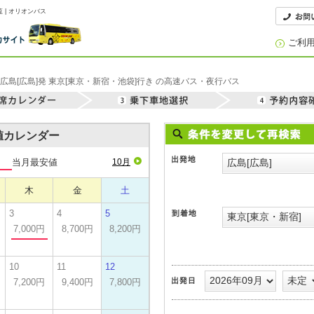
 | オリオンバス
ご利
広島[広島]発 東京[東京・新宿・池袋]行き の高速バス・夜行バス
安値カレンダー
当月最安値
10月
木
金
土
3
4
5
7,000円
8,700円
8,200円
10
11
12
7,200円
9,400円
7,800円