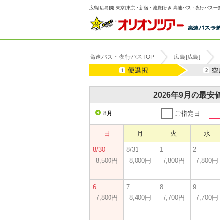
広島[広島]発 東京[東京・新宿・池袋]行き 高速バス・夜行バス一覧
高速バス・夜行バスTOP
広島[広島]
2026年9月の最
8月
ご指定日
日
月
火
水
8/30
8/31
1
2
8,500円
8,000円
7,800円
7,800円
6
7
8
9
7,800円
8,400円
7,700円
7,700円