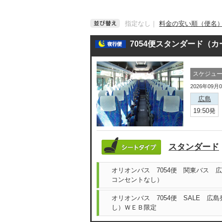
指定なし
｜
料金の安い順（便名
7054便スタンダード（
スケジュ
2026年09月
広島
19:50発
スタンダード
オリオンバス 7054便 関東バス 
コンセントなし）
オリオンバス 7054便 SALE 広
し）ＷＥＢ限定