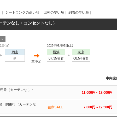
）
｜
シートランクの高い順
｜
出発の早い順
｜
到着の早い順
｜
カーテンなし・コンセントなし）
ール
01日(火)
2026年09月02日(水)
岡山
横浜
東京
※
07:35頃着
08:54頃着
車中泊
車内設
広島発（カーテンなし・
11,000円～17,000円
島発 関東行（カーテンな
在庫SALE
7,000円～12,500円