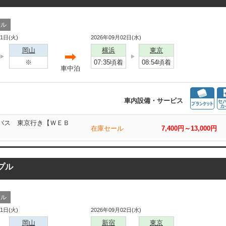
ール
01日(火)
2026年09月02日(水)
岡山
横浜
東京
※
07:35頃着
08:54頃着
車中泊
車内設備・サービス
島バス 東京行き【ＷＥＢ
在庫セール
7,400円～13,000円
プル
ール
01日(火)
2026年09月02日(水)
岡山
新宿
東京