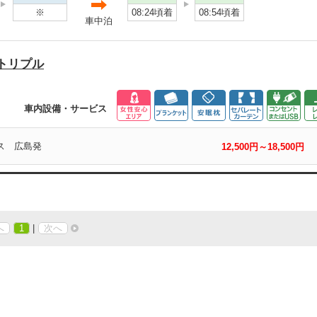
※
08:24頃着
08:54頃着
車中泊
トリプル
車内設備・サービス
バス 広島発
12,500円～18,500円
へ
1
|
次へ