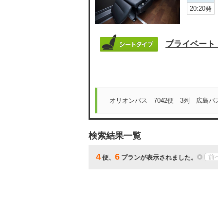
20:20発
プライベート
オリオンバス 7042便 3列 広島
検索結果一覧
4
6
前
便、
プランが表示されました。