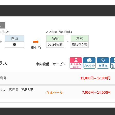
ール
01日(火)
2026年09月02日(水)
岡山
新宿
東京
※
08:24頃着
08:54頃着
車中泊
ラス
車内設備・サービス
広島発
11,000円～17,000円
島バス 広島発【WEB限
在庫セール
7,000円～14,000円