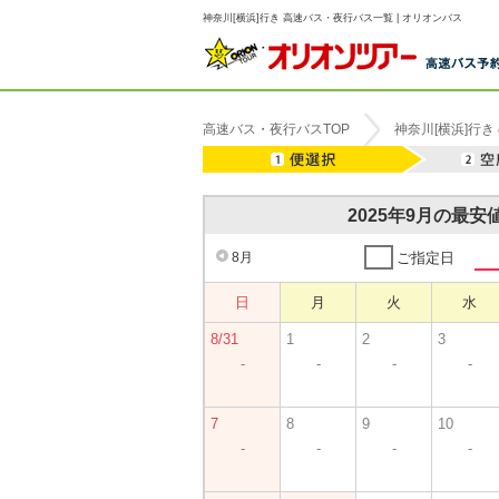
神奈川[横浜]行き 高速バス・夜行バス一覧 | オリオンバス
高速バス・夜行バスTOP
神奈川[横浜]行
2025年9月の最
8月
ご指定日
日
月
火
水
8/31
1
2
3
-
-
-
-
7
8
9
10
-
-
-
-