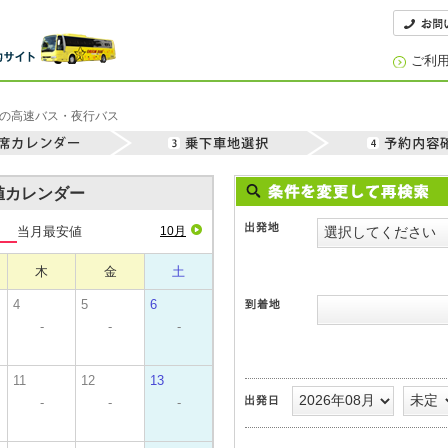
ご利
き の高速バス・夜行バス
安値カレンダー
当月最安値
10月
木
金
土
4
5
6
-
-
-
11
12
13
-
-
-