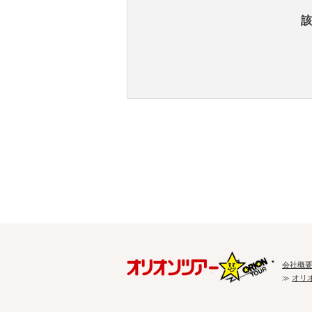
該
会社概
≫
オリ