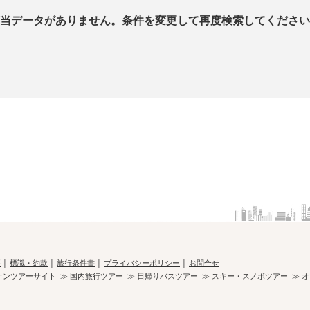
当データがありません。条件を変更して再度検索してください
要
│
標識・約款
│
旅行条件書
│
プライバシーポリシー
│
お問合せ
オンツアーサイト
≫
国内旅行ツアー
≫
日帰りバスツアー
≫
スキー・スノボツアー
≫
オ