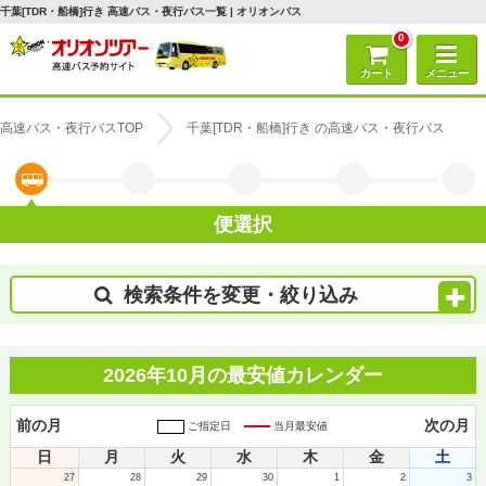
千葉[TDR・船橋]行き 高速バス・夜行バス一覧 | オリオンバス
0
カート
メニュー
高速バス・夜行バスTOP
千葉[TDR・船橋]行き の高速バス・夜行バス
便選択
検索条件を変更・絞り込み
2026年10月の最安値カレンダー
前の月
次の月
ご指定日
当月最安値
日
月
火
水
木
金
土
27
28
29
30
1
2
3