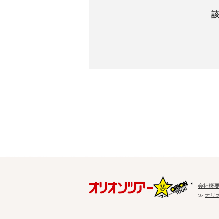
該
会社概
≫
オリ