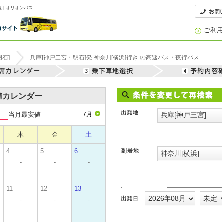
 | オリオンバス
ご利
石]
兵庫[神戸三宮・明石]発 神奈川[横浜]行き の高速バス・夜行バス
安値カレンダー
当月最安値
7月
木
金
土
4
5
6
-
-
-
11
12
13
-
-
-