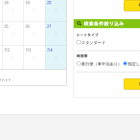
18
19
20
-
-
-
25
26
27
-
-
-
スタンダード
7/2
7/3
7/4
-
-
-
夜行便（車中泊あり）
指定し
されます。