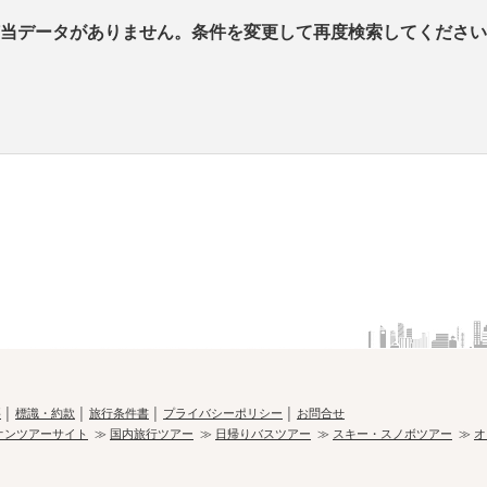
当データがありません。条件を変更して再度検索してください
要
│
標識・約款
│
旅行条件書
│
プライバシーポリシー
│
お問合せ
オンツアーサイト
≫
国内旅行ツアー
≫
日帰りバスツアー
≫
スキー・スノボツアー
≫
オ