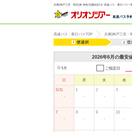
兵庫[神戸三宮・明石]発 神奈川[横浜]行き 高速バス・夜行バス一覧
高速バス・夜行バスTOP
兵庫[神戸三宮・明
2026年6月の最
5月
ご指定日
日
月
火
水
5/31
1
2
3
-
-
-
-
7
8
9
10
-
-
-
-