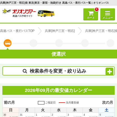
兵庫[神戸三宮・明石]発 東京[東京・新宿・池袋]行き 高速バス・夜行バス一覧 | オリオンバス
0
カート
メニュー
高速バス・夜行バスTOP
兵庫[神戸三宮・明石]
兵庫[神戸三宮・明石]
便選択
検索条件を変更・絞り込み
2026年09月の最安値カレンダー
前の月
次の月
ご指定日
当月最安値
日
月
火
水
木
金
土
30
31
1
2
3
4
5