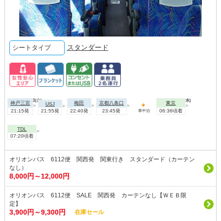
スタンダード
シートタイプ
2026年09月01日(火)
2026年09月02日(水)
神戸三宮
梅田
京都八条口
東京
USJ
21:15発
21:55発
22:40発
23:45発
06:36頃着
車中泊
TDL
07:20頃着
オリオンバス 6112便 関西発 関東行き スタンダード（カーテン
なし）
8,000円～12,000円
オリオンバス 6112便 SALE 関西発 カーテンなし【ＷＥＢ限
定】
3,900円～9,300円
在庫セール