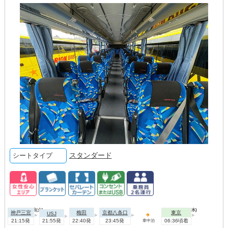
スタンダード
シートタイプ
2026年09月01日(火)
2026年09月02日(水)
神戸三宮
梅田
京都八条口
東京
USJ
21:15発
21:55発
22:40発
23:45発
06:36頃着
車中泊