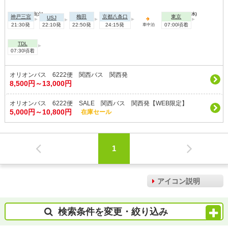
2026年09月01日(火)
2026年09月02日(水)
神戸三宮
梅田
京都八条口
東京
USJ
21:30発
22:10発
22:50発
24:15発
07:00頃着
車中泊
TDL
07:30頃着
オリオンバス 6222便 関西バス 関西発
8,500円～13,000円
オリオンバス 6222便 SALE 関西バス 関西発【WEB限定】
5,000円～10,800円
在庫セール
1
アイコン説明
検索条件を変更・絞り込み