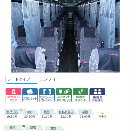
コンフォート
シートタイプ
2026年09月01日(火)
神戸三宮
梅田
京都八条口
草津
USJ
19:30発
20:10発
21:00発
22:00発
23:00発
車中泊
2026年09月02日(水)
横浜
新宿
TDS