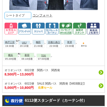
コンフォート
シートタイプ
2026年09月02日(水)
神戸三宮
梅田
京都八条口
草津
USJ
19:30発
20:10発
21:00発
22:00発
23:00発
車中泊
2026年09月03日(木)
横浜
新宿
TDS
05:20頃着
06:10頃着
07:00頃着
オリオンバス 6022便 関西バス 関西発
8,500円～13,000円
オリオンバス 6022便 SALE 関西バス 関西発【WEB限定】
5,000円～10,800円
在庫セール
6112便スタンダード（カーテン付）