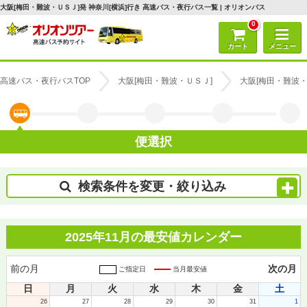
大阪[梅田・難波・ＵＳＪ]発 神奈川[横浜]行き 高速バス・夜行バス一覧 | オリオンバス
0
カート
メニュー
高速バス・夜行バスTOP
大阪[梅田・難波・ＵＳＪ]
大阪[梅田・難波・
便選択
検索条件を変更・絞り込み
2025年11月の最安値カレンダー
前の月
次の月
ご指定日
当月最安値
日
月
火
水
木
金
土
26
27
28
29
30
31
1