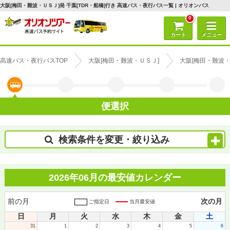
大阪[梅田・難波・ＵＳＪ]発 千葉[TDR・船橋]行き 高速バス・夜行バス一覧 | オリオンバス
0
カート
メニュー
高速バス・夜行バスTOP
大阪[梅田・難波・ＵＳＪ]
大阪[梅田・難波・
便選択
検索条件を変更・絞り込み
2026年06月の最安値カレンダー
前の月
次の月
ご指定日
当月最安値
日
月
火
水
木
金
土
31
1
2
3
4
5
6