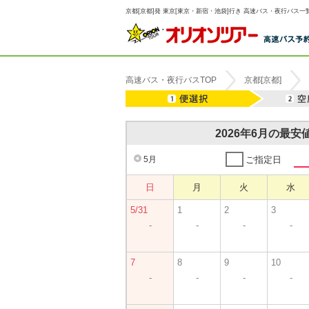
京都[京都]発 東京[東京・新宿・池袋]行き 高速バス・夜行バス一覧
高速バス・夜行バスTOP
京都[京都]
2026年6月の最
5月
ご指定日
日
月
火
水
5/31
1
2
3
-
-
-
-
7
8
9
10
-
-
-
-