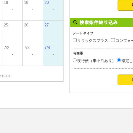
18
19
20
-
-
-
25
26
27
-
-
-
リラックスプラス
コンフォ
7/2
7/3
7/4
-
-
-
夜行便（車中泊あり）
指定し
されます。