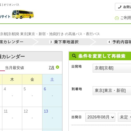
 | オリオンバス
ご利
京都[京都]発 東京[東京・新宿・池袋]行き の高速バス・夜行バス
安値カレンダー
当月最安値
7月
木
金
土
4
5
6
-
-
-
11
12
13
-
-
-