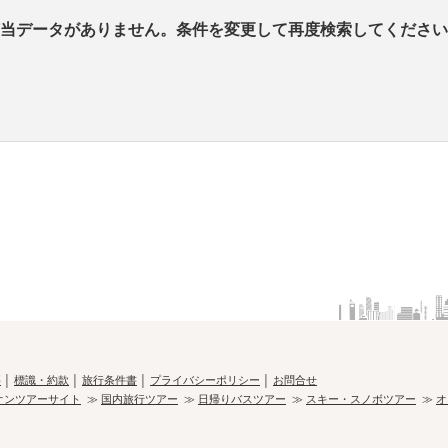
当データがありません。条件を変更して再度検索してください
要
│
標識・約款
│
旅行条件書
│
プライバシーポリシー
│
お問合せ
オンツアーサイト
≫
国内旅行ツアー
≫
日帰りバスツアー
≫
スキー・スノボツアー
≫
オ