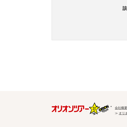
該
会社概
≫
オリ