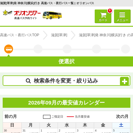
滋賀[草津]発 神奈川[横浜]行き 高速バス・夜行バス一覧 | オリオンバス
0
カート
メニュー
高速バス・夜行バスTOP
滋賀[草津]
滋賀[草津]発 神奈川[横浜]行き 
便選択
検索条件を変更・絞り込み
2026年09月の最安値カレンダー
前の月
次の月
ご指定日
当月最安値
日
月
火
水
木
金
土
30
31
1
2
3
4
5