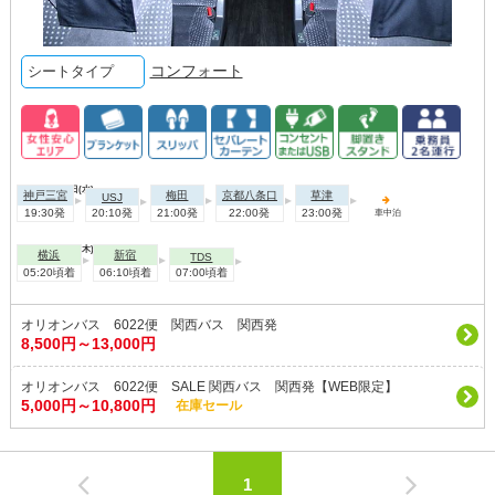
コンフォート
シートタイプ
2026年09月02日(水)
神戸三宮
梅田
京都八条口
草津
USJ
19:30発
20:10発
21:00発
22:00発
23:00発
車中泊
2026年09月03日(木)
横浜
新宿
TDS
05:20頃着
06:10頃着
07:00頃着
オリオンバス 6022便 関西バス 関西発
8,500円～13,000円
オリオンバス 6022便 SALE 関西バス 関西発【WEB限定】
5,000円～10,800円
在庫セール
1