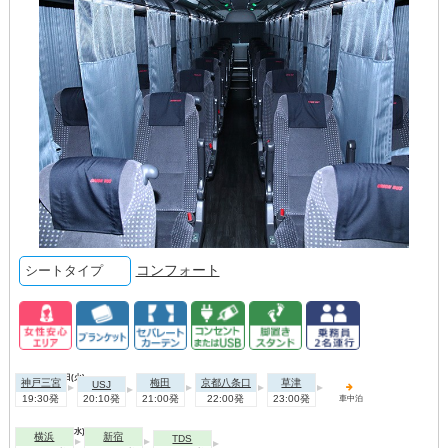
コンフォート
シートタイプ
2026年09月01日(火)
神戸三宮
梅田
京都八条口
草津
USJ
19:30発
20:10発
21:00発
22:00発
23:00発
車中泊
2026年09月02日(水)
横浜
新宿
TDS