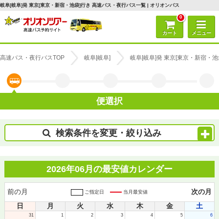
岐阜[岐阜]発 東京[東京・新宿・池袋]行き 高速バス・夜行バス一覧 | オリオンバス
0
カート
メニュー
高速バス・夜行バスTOP
岐阜[岐阜]
岐阜[岐阜]発 東京[東京・新宿・
便選択
検索条件を変更・絞り込み
2026年06月の最安値カレンダー
前の月
次の月
ご指定日
当月最安値
日
月
火
水
木
金
土
31
1
2
3
4
5
6