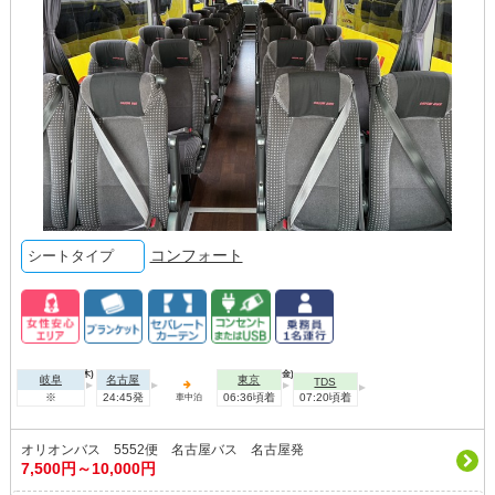
コンフォート
シートタイプ
2026年10月01日(木)
2026年10月02日(金)
岐阜
名古屋
東京
TDS
※
24:45発
06:36頃着
07:20頃着
車中泊
オリオンバス 5552便 名古屋バス 名古屋発
7,500円～10,000円