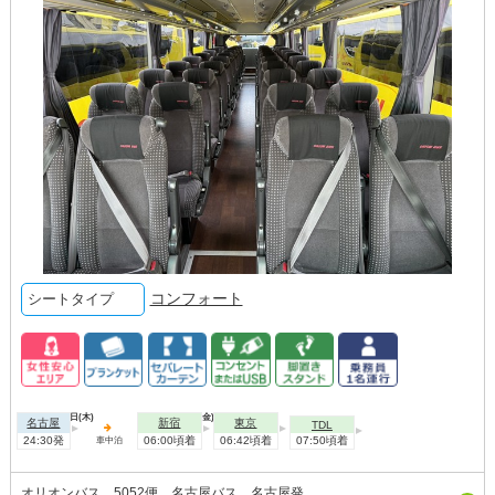
コンフォート
シートタイプ
2026年10月01日(木)
2026年10月02日(金)
名古屋
新宿
東京
TDL
24:30発
06:00頃着
06:42頃着
07:50頃着
車中泊
オリオンバス 5052便 名古屋バス 名古屋発