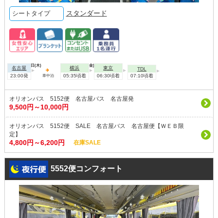
スタンダード
シートタイプ
2026年10月01日(木)
2026年10月02日(金)
名古屋
横浜
東京
TDL
23:00発
05:35頃着
06:30頃着
07:10頃着
車中泊
オリオンバス 5152便 名古屋バス 名古屋発
9,500円～10,000円
オリオンバス 5152便 SALE 名古屋バス 名古屋便【ＷＥＢ限
定】
4,800円～6,200円
在庫SALE
5552便コンフォート