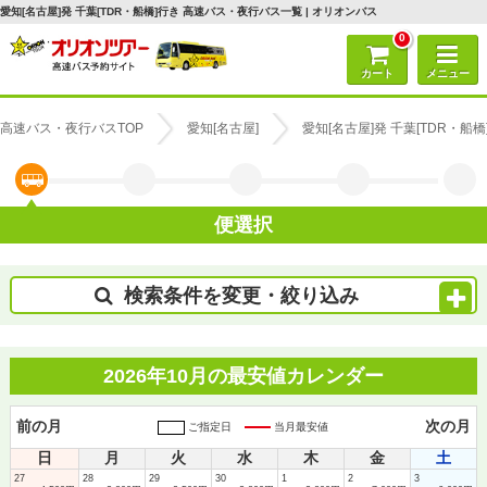
愛知[名古屋]発 千葉[TDR・船橋]行き 高速バス・夜行バス一覧 | オリオンバス
0
カート
メニュー
高速バス・夜行バスTOP
愛知[名古屋]
愛知[名古屋]発 千葉[TDR・船
便選択
検索条件を変更・絞り込み
2026年10月の最安値カレンダー
前の月
次の月
ご指定日
当月最安値
日
月
火
水
木
金
土
27
28
29
30
1
2
3