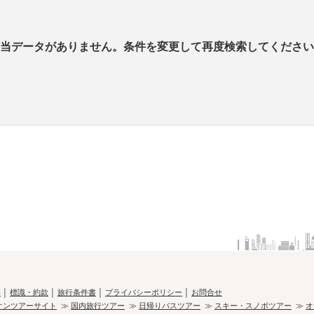
当データがありません。条件を変更して再度検索してください
要
│
標識・約款
│
旅行条件書
│
プライバシーポリシー
│
お問合せ
オンツアーサイト
≫
国内旅行ツアー
≫
日帰りバスツアー
≫
スキー・スノボツアー
≫
オ