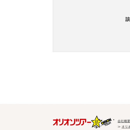
該
会社概
≫
オリ