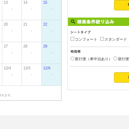
13
14
15
-
-
-
20
21
22
-
-
-
コンフォート
スタンダード
27
28
29
-
-
-
夜行便（車中泊あり）
昼行便
12/4
12/5
12/6
-
-
-
されます。