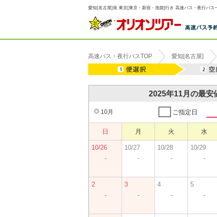
愛知[名古屋]発 東京[東京・新宿・池袋]行き 高速バス・夜行バス一
高速バス・夜行バスTOP
愛知[名古屋]
2025年11月の最
10月
ご指定日
日
月
火
水
10/26
10/27
10/28
10/29
-
-
-
-
2
3
4
5
-
-
-
-