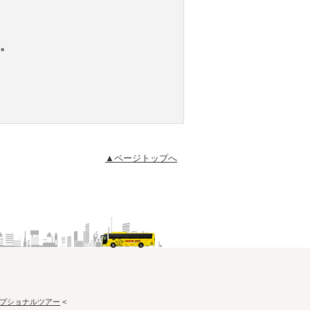
。
▲ページトップへ
プショナルツアー
<