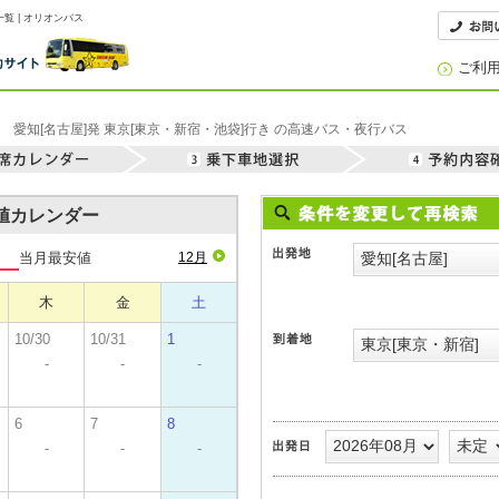
覧 | オリオンバス
ご利
愛知[名古屋]発 東京[東京・新宿・池袋]行き の高速バス・夜行バス
安値カレンダー
当月最安値
12月
木
金
土
10/30
10/31
1
-
-
-
6
7
8
-
-
-