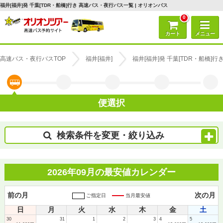
福井[福井]発 千葉[TDR・船橋]行き 高速バス・夜行バス一覧 | オリオンバス
0
カート
メニュー
高速バス・夜行バスTOP
福井[福井]
福井[福井]発 千葉[TDR・船橋]
便選択
検索条件を変更・絞り込み
2026年09月の最安値カレンダー
前の月
次の月
ご指定日
当月最安値
日
月
火
水
木
金
土
30
31
1
2
3
4
5