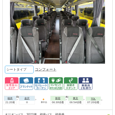
コンフォート
シートタイプ
2026年09月01日(火)
2026年09月02日(水)
福井
金沢
新宿
東京
TDL
21:20発
※
06:30頃着
06:54頃着
07:20頃着
車中泊
オリオンバス 3022便 福井バス 福井発