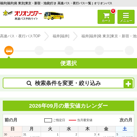
福井[福井]発 東京[東京・新宿・池袋]行き 高速バス・夜行バス一覧 | オリオンバス
0
カート
メニュー
高速バス・夜行バスTOP
福井[福井]
福井[福井]発 東京[東京・新宿・
便選択
検索条件を変更・絞り込み
2026年09月の最安値カレンダー
前の月
次の月
ご指定日
当月最安値
日
月
火
水
木
金
土
30
31
1
2
3
4
5