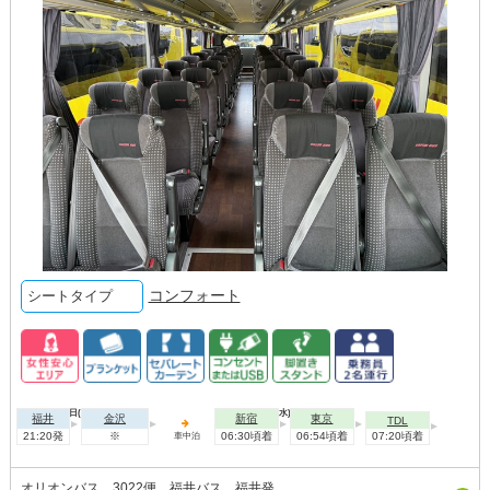
コンフォート
シートタイプ
2026年09月01日(火)
2026年09月02日(水)
福井
金沢
新宿
東京
TDL
21:20発
※
06:30頃着
06:54頃着
07:20頃着
車中泊
オリオンバス 3022便 福井バス 福井発