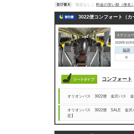
指定なし
｜
料金の安い順（便名
3022便コンフォート（
スケジュ
2026年10月
福井
コンフォート
オリオンバス 3022便 金沢バス 
オリオンバス 3022便 SALE 金
定】