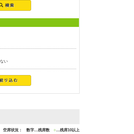
ない
空席状況： 数字…残席数
○
…残席10以上