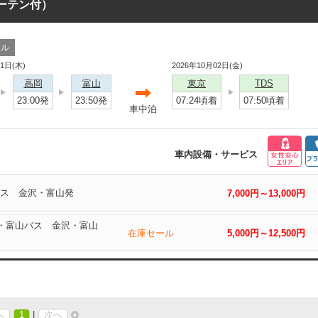
カーテン付）
ール
01日(木)
2026年10月02日(金)
高岡
富山
東京
TDS
23:00発
23:50発
07:24頃着
07:50頃着
車中泊
車内設備・サービス
バス 金沢・富山発
7,000円～13,000円
沢・富山バス 金沢・富山
在庫セール
5,000円～12,500円
へ
1
|
次へ