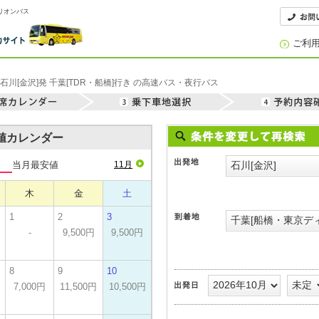
オリオンバス
ご利
石川[金沢]発 千葉[TDR・船橋]行き の高速バス・夜行バス
安値カレンダー
当月最安値
11月
木
金
土
1
2
3
-
9,500円
9,500円
8
9
10
7,000円
11,500円
10,500円