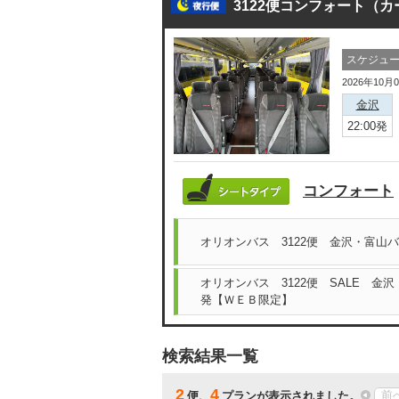
3122便コンフォート（
スケジュ
2026年10月
金沢
22:00発
コンフォート
オリオンバス 3122便 金沢・富山
オリオンバス 3122便 SALE 金
発【ＷＥＢ限定】
検索結果一覧
2
4
前
便、
プランが表示されました。