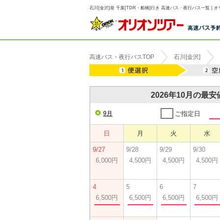
石川[金沢]発 千葉[TDR・船橋]行き 高速バス・夜行バス一覧 | 
高速バス・夜行バスTOP
石川[金沢]
2026年10月の最
9月
ご指定日
日
月
火
水
9/27
9/28
9/29
9/30
6,000円
4,500円
4,500円
4,500円
4
5
6
7
6,500円
6,500円
6,500円
6,500円