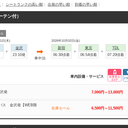
）
｜
シートランクの高い順
｜
出発の早い順
｜
到着の早い順
｜
カーテン付）
ール
01日(木)
2026年10月02日(金)
金沢
新宿
東京
TDL
※
23:10発
06:30頃着
06:54頃着
07:20頃着
車中泊
車内設備・サービス
金沢発
7,000円～13,000円
沢バス 金沢発【WEB限
在庫セール
6,500円～11,500円