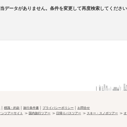
当データがありません。条件を変更して再度検索してください
要
│
標識・約款
│
旅行条件書
│
プライバシーポリシー
│
お問合せ
オンツアーサイト
≫
国内旅行ツアー
≫
日帰りバスツアー
≫
スキー・スノボツアー
≫
オ