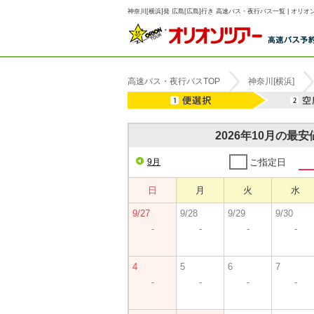
神奈川[横浜]発 広島[広島]行き 高速バス・夜行バス一覧 | オリオ
高速バス・夜行バスTOP
神奈川[横浜]
2026年10月の最
9月
ご指定日
日
月
火
水
9/27
9/28
9/29
9/30
-
-
-
-
4
5
6
7
-
-
-
-