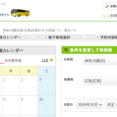
ンバス
ご利
神奈川[横浜]発 広島[広島]行き の高速バス・夜行バス
安値カレンダー
当月最安値
11月
木
金
土
1
2
3
-
-
-
8
9
10
-
-
-