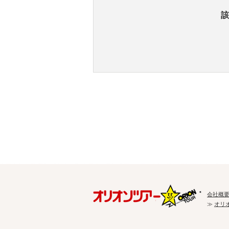
該
会社概
≫
オリ