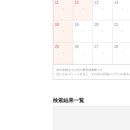
11
12
13
14
-
-
-
-
18
19
20
21
-
-
-
-
25
26
27
28
-
-
-
-
表示金額はその日の最安値価格です。
日にちをクリックすると、その日の出発のツアーが表示
検索結果一覧