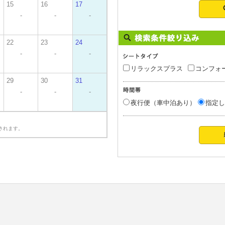
15
16
17
-
-
-
22
23
24
-
-
-
リラックスプラス
コンフォ
29
30
31
-
-
-
夜行便（車中泊あり）
指定し
されます。