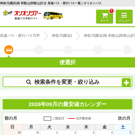
神奈川[横浜]発 和歌山[和歌山]行き 高速バス・夜行バス一覧 | オリオンバス
0
カート
メニュー
高速バス・夜行バスTOP
神奈川[横浜]
神奈川[横浜]発 和歌山[和歌山
便選択
検索条件を変更・絞り込み
2026年09月の最安値カレンダー
前の月
次の月
ご指定日
当月最安値
日
月
火
水
木
金
土
30
31
1
2
3
4
5