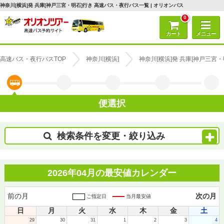
神奈川[横浜]発 兵庫[神戸三宮・明石]行き 高速バス・夜行バス一覧 | オリオンバス
0
カート
メニュー
高速バス・夜行バスTOP
神奈川[横浜]
神奈川[横浜]発 兵庫[神戸三宮
便選択
検索条件を変更・絞り込み
2026年04月の最安値カレンダー
前の月
次の月
ご指定日
当月最安値
日
月
火
水
木
金
土
29
30
31
1
2
3
4