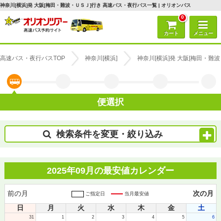
神奈川[横浜]発 大阪[梅田・難波・ＵＳＪ]行き 高速バス・夜行バス一覧 | オリオンバス
0
カート
メニュー
高速バス・夜行バスTOP
神奈川[横浜]
神奈川[横浜]発 大阪[梅田・難
便選択
検索条件を変更・絞り込み
2025年09月の最安値カレンダー
前の月
次の月
ご指定日
当月最安値
日
月
火
水
木
金
土
31
1
2
3
4
5
6