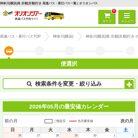
神奈川[横浜]発 京都[京都]行き 高速バス・夜行バス一覧 | オリオンバス
0
カート
メニュー
高速バス・夜行バスTOP
神奈川[横浜]
神奈川[横浜]発 京都[京都]行
便選択
検索条件を変更・絞り込み
2026年05月の最安値カレンダー
前の月
次の月
ご指定日
当月最安値
日
月
火
水
木
金
土
26
27
28
29
30
1
2