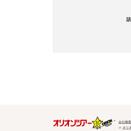
該
会社概
≫
オリ