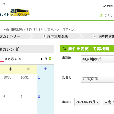
ンバス
ご利
神奈川[横浜]発 京都[京都]行き の高速バス・夜行バス
安値カレンダー
当月最安値
12月
木
金
土
10/30
10/31
1
-
-
-
6
7
8
-
-
-