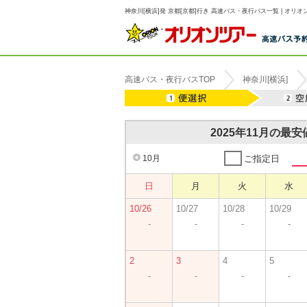
神奈川[横浜]発 京都[京都]行き 高速バス・夜行バス一覧 | オリオ
高速バス・夜行バスTOP
神奈川[横浜]
2025年11月の最
10月
ご指定日
日
月
火
水
10/26
10/27
10/28
10/29
-
-
-
-
2
3
4
5
-
-
-
-