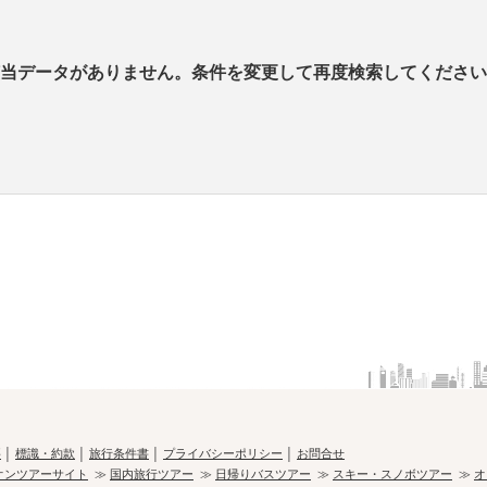
当データがありません。条件を変更して再度検索してください
要
│
標識・約款
│
旅行条件書
│
プライバシーポリシー
│
お問合せ
オンツアーサイト
≫
国内旅行ツアー
≫
日帰りバスツアー
≫
スキー・スノボツアー
≫
オ