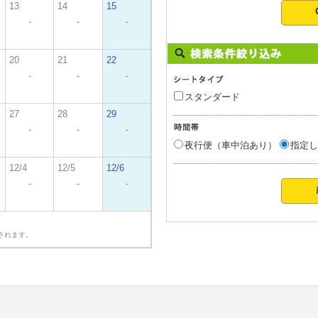
13
14
15
-
-
-
20
21
22
-
-
-
スタンダード
27
28
29
-
-
-
夜行便（車中泊あり）
指定し
12/4
12/5
12/6
-
-
-
されます。