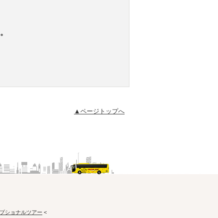
。
▲ページトップへ
プショナルツアー
<