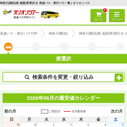
神奈川[横浜]発 滋賀[草津]行き 高速バス・夜行バス一覧 | オリオンバス
0
カート
メニュー
高速バス・夜行バスTOP
神奈川[横浜]
神奈川[横浜]発 滋賀[草津]行
便選択
検索条件を変更・絞り込み
2026年09月の最安値カレンダー
前の月
次の月
ご指定日
当月最安値
日
月
火
水
木
金
土
30
31
1
2
3
4
5