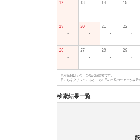
12
13
14
15
-
-
-
-
19
20
21
22
-
-
-
-
26
27
28
29
-
-
-
-
表示金額はその日の最安値価格です。
日にちをクリックすると、その日の出発のツアーが表示
検索結果一覧
該