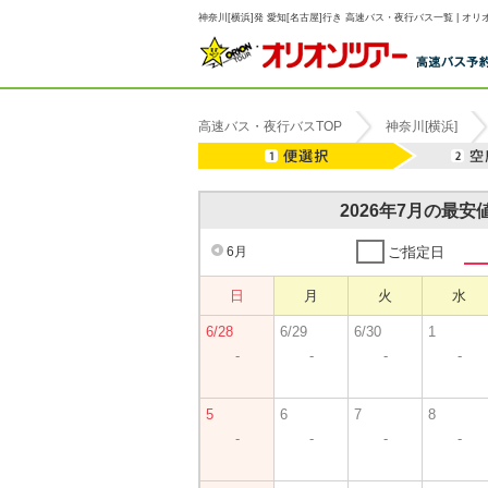
神奈川[横浜]発 愛知[名古屋]行き 高速バス・夜行バス一覧 | オリ
高速バス・夜行バスTOP
神奈川[横浜]
2026年7月の最
6月
ご指定日
日
月
火
水
6/28
6/29
6/30
1
-
-
-
-
5
6
7
8
-
-
-
-