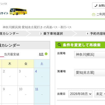
オンバス
ご利
神奈川[横浜]発 愛知[名古屋]行き の高速バス・夜行バス
安値カレンダー
当月最安値
8月
木
金
土
2
3
4
-
-
-
9
10
11
-
-
-