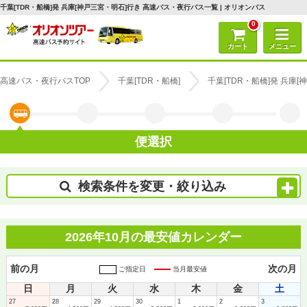
千葉[TDR・船橋]発 兵庫[神戸三宮・明石]行き 高速バス・夜行バス一覧 | オリオンバス
0
カート
メニュー
高速バス・夜行バスTOP
千葉[TDR・船橋]
千葉[TDR・船橋]発 兵庫
便選択
検索条件を変更・絞り込み
2026年10月の最安値カレンダー
前の月
次の月
ご指定日
当月最安値
日
月
火
水
木
金
土
27
28
29
30
1
2
3