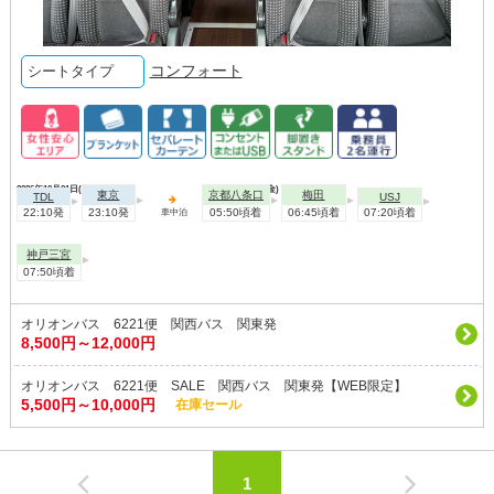
コンフォート
シートタイプ
2026年10月01日(木)
2026年10月02日(金)
東京
京都八条口
梅田
TDL
USJ
22:10発
23:10発
05:50頃着
06:45頃着
07:20頃着
車中泊
神戸三宮
07:50頃着
オリオンバス 6221便 関西バス 関東発
8,500円～12,000円
オリオンバス 6221便 SALE 関西バス 関東発【WEB限定】
5,500円～10,000円
在庫セール
1