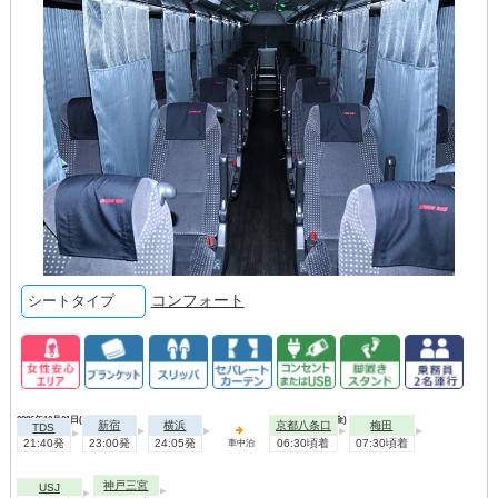
コンフォート
シートタイプ
2026年10月01日(木)
2026年10月02日(金)
新宿
横浜
京都八条口
梅田
TDS
21:40発
23:00発
24:05発
06:30頃着
07:30頃着
車中泊
神戸三宮
USJ