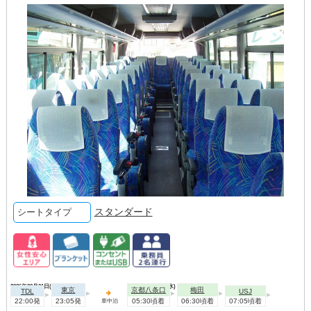
スタンダード
シートタイプ
2026年09月01日(火)
2026年09月02日(水)
東京
京都八条口
梅田
TDL
USJ
22:00発
23:05発
05:30頃着
06:30頃着
07:05頃着
車中泊