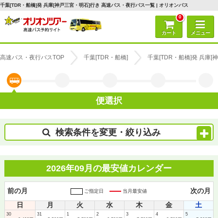
千葉[TDR・船橋]発 兵庫[神戸三宮・明石]行き 高速バス・夜行バス一覧 | オリオンバス
0
カート
メニュー
高速バス・夜行バスTOP
千葉[TDR・船橋]
千葉[TDR・船橋]発 兵庫
便選択
検索条件を変更・絞り込み
2026年09月の最安値カレンダー
前の月
次の月
ご指定日
当月最安値
日
月
火
水
木
金
土
30
31
1
2
3
4
5