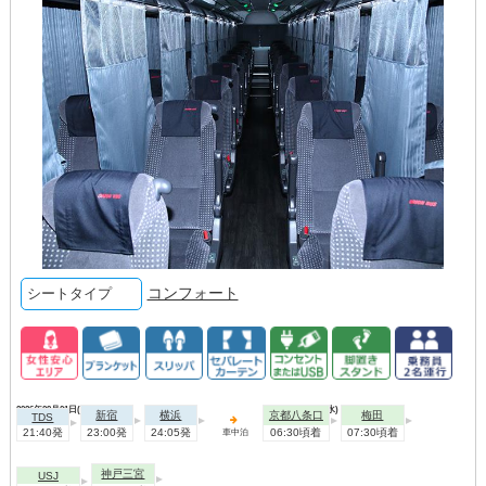
コンフォート
シートタイプ
2026年09月01日(火)
2026年09月02日(水)
新宿
横浜
京都八条口
梅田
TDS
21:40発
23:00発
24:05発
06:30頃着
07:30頃着
車中泊
神戸三宮
USJ