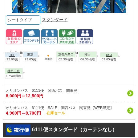
スタンダード
シートタイプ
2026年09月01日(火)
2026年09月02日(水)
東京
京都八条口
梅田
TDL
USJ
22:00発
23:05発
05:30頃着
06:30頃着
07:05頃着
車中泊
神戸三宮
07:40頃着
オリオンバス 6111便 関西バス 関東発
8,000円～12,500円
オリオンバス 6111便 SALE 関西バス 関東発【WEB限定】
4,900円～8,700円
在庫セール
6111便スタンダード（カーテンなし）