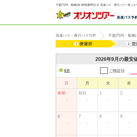
千葉[TDR・船橋]発 静岡[愛野]行き 高速バス・夜行バス一覧 | 
高速バス・夜行バスTOP
千葉[TDR・船橋]
2026年9月の最
8月
ご指定日
日
月
火
水
8/30
8/31
1
2
-
-
-
-
6
7
8
9
-
-
-
-