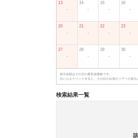
13
14
15
16
-
-
-
-
20
21
22
23
-
-
-
-
27
28
29
30
-
-
-
-
表示金額はその日の最安値価格です。
日にちをクリックすると、その日の出発のツアーが表示
検索結果一覧
該