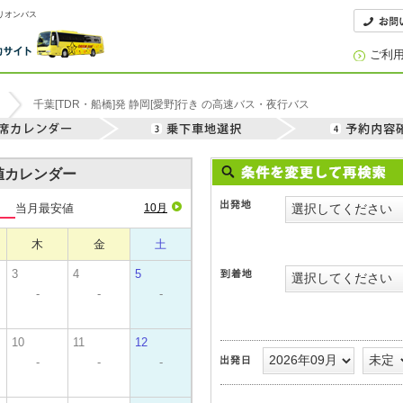
オリオンバス
ご利
千葉[TDR・船橋]発 静岡[愛野]行き の高速バス・夜行バス
安値カレンダー
当月最安値
10月
木
金
土
3
4
5
-
-
-
10
11
12
-
-
-