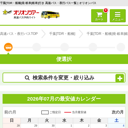
千葉[TDR・船橋]発 岐阜[岐阜]行き 高速バス・夜行バス一覧 | オリオンバス
0
カート
メニュー
高速バス・夜行バスTOP
千葉[TDR・船橋]
千葉[TDR・船橋]発 岐阜
便選択
検索条件を変更・絞り込み
2026年07月の最安値カレンダー
前の月
次の月
ご指定日
当月最安値
日
月
火
水
木
金
土
28
29
30
1
2
3
4