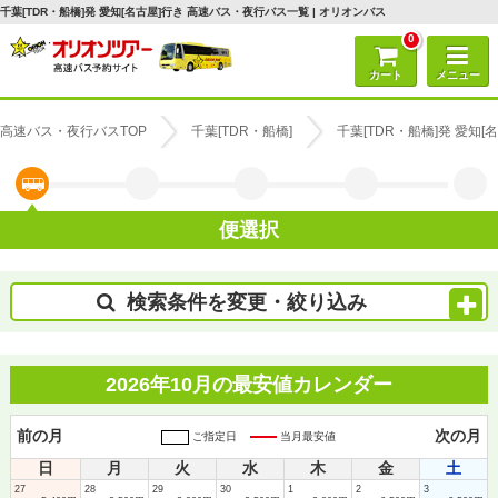
千葉[TDR・船橋]発 愛知[名古屋]行き 高速バス・夜行バス一覧 | オリオンバス
0
カート
メニュー
高速バス・夜行バスTOP
千葉[TDR・船橋]
千葉[TDR・船橋]発 愛知
便選択
検索条件を変更・絞り込み
2026年10月の最安値カレンダー
前の月
次の月
ご指定日
当月最安値
日
月
火
水
木
金
土
27
28
29
30
1
2
3