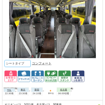
コンフォート
シートタイプ
2026年10月01日(木)
2026年10月02日(金)
東京
新宿
名古屋
TDL
22:30発
23:30発
24:10発
06:00頃着
車中泊
オリオンバス 5051便 名古屋バス 関東発