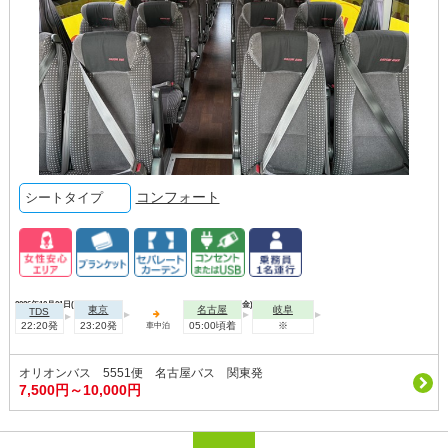
コンフォート
シートタイプ
2026年10月01日(木)
2026年10月02日(金)
東京
名古屋
岐阜
TDS
22:20発
23:20発
05:00頃着
※
車中泊
オリオンバス 5551便 名古屋バス 関東発
7,500円～10,000円