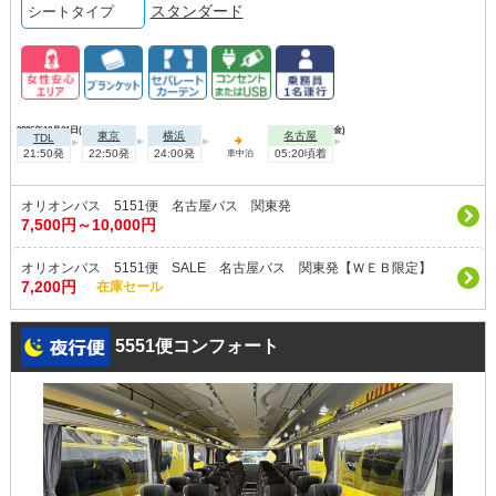
スタンダード
シートタイプ
2026年10月01日(木)
2026年10月02日(金)
東京
横浜
名古屋
TDL
21:50発
22:50発
24:00発
05:20頃着
車中泊
オリオンバス 5151便 名古屋バス 関東発
7,500円～10,000円
オリオンバス 5151便 SALE 名古屋バス 関東発【ＷＥＢ限定】
7,200円
在庫セール
5551便コンフォート