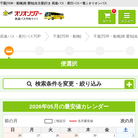
千葉[TDR・船橋]発 愛知[名古屋]行き 高速バス・夜行バス一覧 | オリオンバス
0
カート
メニュー
高速バス・夜行バスTOP
千葉[TDR・船橋]
千葉[TDR・船橋]発 愛知
便選択
検索条件を変更・絞り込み
2026年05月の最安値カレンダー
前の月
次の月
ご指定日
当月最安値
日
月
火
水
木
金
土
26
27
28
29
30
1
2