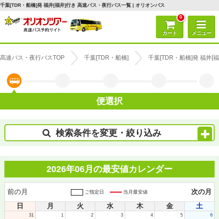
千葉[TDR・船橋]発 福井[福井]行き 高速バス・夜行バス一覧 | オリオンバス
0
カート
メニュー
高速バス・夜行バスTOP
千葉[TDR・船橋]
千葉[TDR・船橋]発 福井
便選択
検索条件を変更・絞り込み
2026年06月の最安値カレンダー
前の月
次の月
ご指定日
当月最安値
日
月
火
水
木
金
土
31
1
2
3
4
5
6