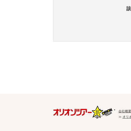
該
会社概
≫
オリ