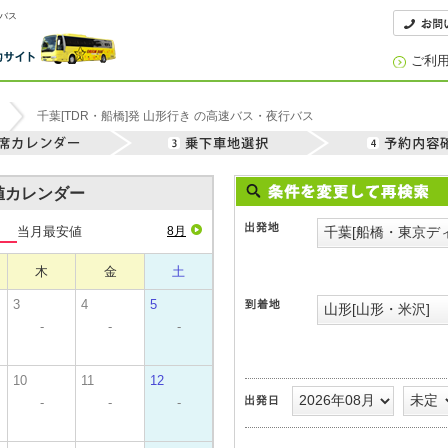
ンバス
ご利
千葉[TDR・船橋]発 山形行き の高速バス・夜行バス
安値カレンダー
当月最安値
8月
木
金
土
3
4
5
-
-
-
10
11
12
-
-
-