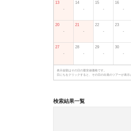
13
14
15
16
-
-
-
-
20
21
22
23
-
-
-
-
27
28
29
30
-
-
-
-
表示金額はその日の最安値価格です。
日にちをクリックすると、その日の出発のツアーが表示
検索結果一覧