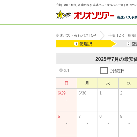
千葉[TDR・船橋]発 山形行き 高速バス・夜行バス一覧 | オリオ
高速バス・夜行バスTOP
千葉[TDR・船橋]
2025年7月の最
6月
ご指定日
日
月
火
水
6/29
6/30
1
2
-
-
-
-
6
7
8
9
-
-
-
-