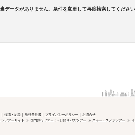
当データがありません。条件を変更して再度検索してください
要
│
標識・約款
│
旅行条件書
│
プライバシーポリシー
│
お問合せ
オンツアーサイト
≫
国内旅行ツアー
≫
日帰りバスツアー
≫
スキー・スノボツアー
≫
オ