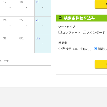
17
18
19
-
-
-
24
25
26
-
-
-
コンフォート
スタンダード
31
8/1
8/2
-
-
-
夜行便（車中泊あり）
指定し
されます。