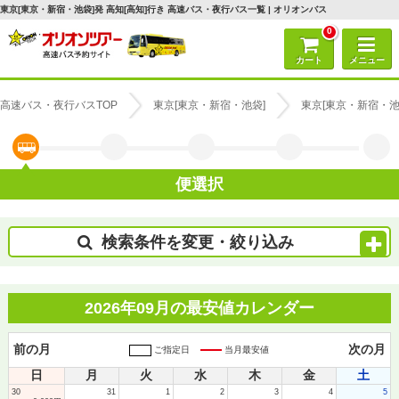
東京[東京・新宿・池袋]発 高知[高知]行き 高速バス・夜行バス一覧 | オリオンバス
0
カート
メニュー
高速バス・夜行バスTOP
東京[東京・新宿・池袋]
東京[東京・新宿・池
便選択
検索条件を変更・絞り込み
2026年09月の最安値カレンダー
前の月
次の月
ご指定日
当月最安値
日
月
火
水
木
金
土
30
31
1
2
3
4
5