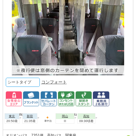
コンフォート
シートタイプ
2026年09月18日(金)
2026年09月19日(土)
東京
新宿
岡山
高知
20:50発
21:35発
※
09:30頃着
車中泊
オリオンバス 7351便 高知バス 関東発