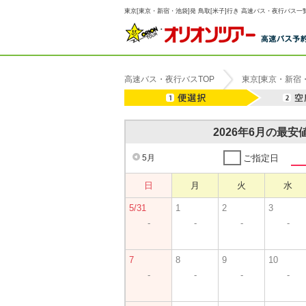
東京[東京・新宿・池袋]発 鳥取[米子]行き 高速バス・夜行バス一覧
高速バス・夜行バスTOP
東京[東京・新宿
2026年6月の最
5月
ご指定日
日
月
火
水
5/31
1
2
3
-
-
-
-
7
8
9
10
-
-
-
-