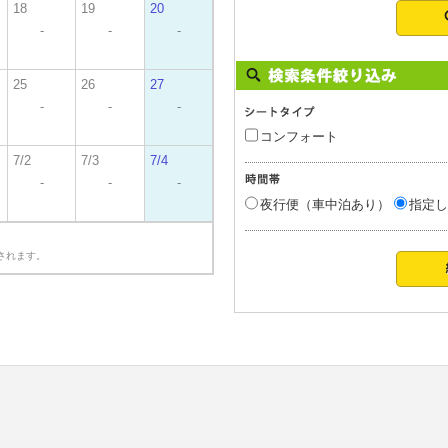
18
19
20
-
-
-
25
26
27
-
-
-
コンフォート
7/2
7/3
7/4
-
-
-
夜行便（車中泊あり）
指定し
されます。