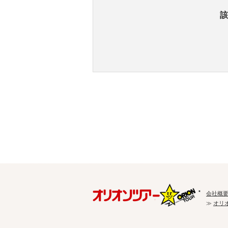
該
会社概
≫
オリ