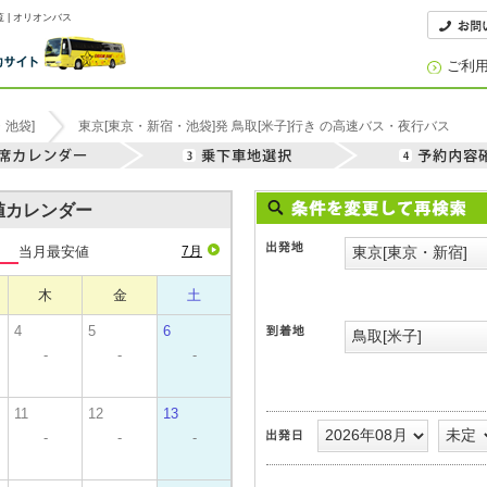
 | オリオンバス
ご利
・池袋]
東京[東京・新宿・池袋]発 鳥取[米子]行き の高速バス・夜行バス
安値カレンダー
当月最安値
7月
木
金
土
4
5
6
-
-
-
11
12
13
-
-
-