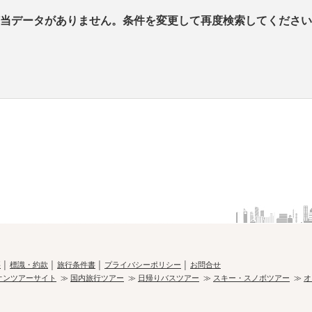
当データがありません。条件を変更して再度検索してください
要
│
標識・約款
│
旅行条件書
│
プライバシーポリシー
│
お問合せ
オンツアーサイト
≫
国内旅行ツアー
≫
日帰りバスツアー
≫
スキー・スノボツアー
≫
オ