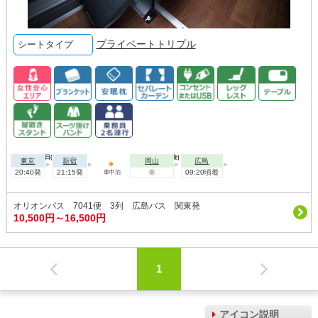
プライベートトリプル
シートタイプ
2026年10月01日(木)
2026年10月02日(金)
東京
新宿
岡山
広島
20:40発
21:15発
※
09:20頃着
車中泊
オリオンバス 7041便 3列 広島バス 関東発
10,500円～16,500円
1
アイコン説明