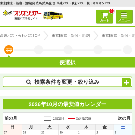
東京[東京・新宿・池袋]発 広島[広島]行き 高速バス・夜行バス一覧 | オリオンバス
0
カート
メニュー
高速バス・夜行バスTOP
東京[東京・新宿・池袋]
東京[東京・新宿・池
便選択
検索条件を変更・絞り込み
2026年10月の最安値カレンダー
前の月
次の月
ご指定日
当月最安値
日
月
火
水
木
金
土
27
28
29
30
1
2
3