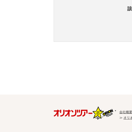
該
会社概
≫
オリ