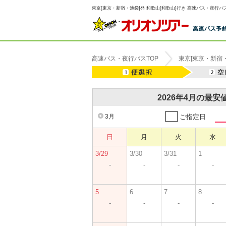
東京[東京・新宿・池袋]発 和歌山[和歌山]行き 高速バス・夜行バス
高速バス・夜行バスTOP
東京[東京・新宿
2026年4月の最
3月
ご指定日
日
月
火
水
3/29
3/30
3/31
1
-
-
-
-
5
6
7
8
-
-
-
-