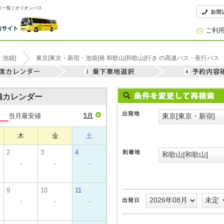
一覧 | オリオンバス
ご利
・池袋]
東京[東京・新宿・池袋]発 和歌山[和歌山]行き の高速バス・夜行バス
安値カレンダー
当月最安値
5月
木
金
土
2
3
4
-
-
-
9
10
11
-
-
-