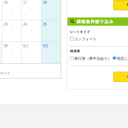
16
17
18
-
-
-
23
24
25
-
-
-
コンフォート
30
5/1
5/2
-
-
-
夜行便（車中泊あり）
指定し
されます。