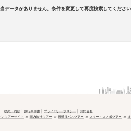
当データがありません。条件を変更して再度検索してください
要
│
標識・約款
│
旅行条件書
│
プライバシーポリシー
│
お問合せ
オンツアーサイト
≫
国内旅行ツアー
≫
日帰りバスツアー
≫
スキー・スノボツアー
≫
オ