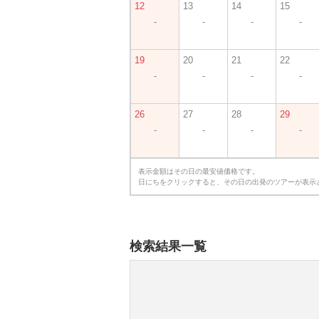
12
13
14
15
-
-
-
-
19
20
21
22
-
-
-
-
26
27
28
29
-
-
-
-
表示金額はその日の最安値価格です。
日にちをクリックすると、その日の出発のツアーが表示
検索結果一覧