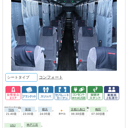
コンフォート
シートタイプ
2026年10月01日(木)
2026年10月02日(金)
新宿
横浜
京都八条口
梅田
TDS
21:40発
23:00発
24:05発
06:30頃着
07:30頃着
車中泊
神戸三宮
USJ