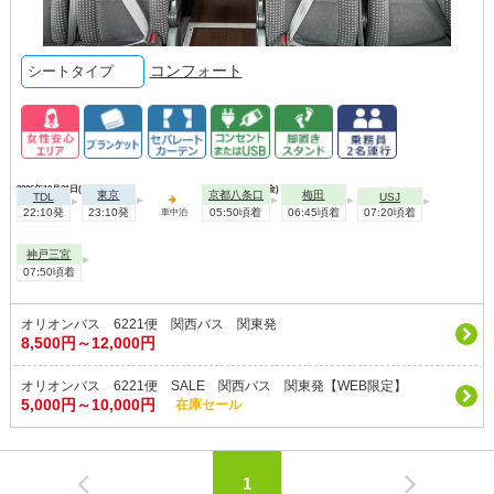
コンフォート
シートタイプ
2026年10月01日(木)
2026年10月02日(金)
東京
京都八条口
梅田
TDL
USJ
22:10発
23:10発
05:50頃着
06:45頃着
07:20頃着
車中泊
神戸三宮
07:50頃着
オリオンバス 6221便 関西バス 関東発
8,500円～12,000円
オリオンバス 6221便 SALE 関西バス 関東発【WEB限定】
5,000円～10,000円
在庫セール
1