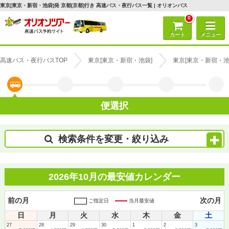
東京[東京・新宿・池袋]発 京都[京都]行き 高速バス・夜行バス一覧 | オリオンバス
0
カート
メニュー
高速バス・夜行バスTOP
東京[東京・新宿・池袋]
東京[東京・新宿・池
便選択
検索条件を変更・絞り込み
2026年10月の最安値カレンダー
前の月
次の月
ご指定日
当月最安値
日
月
火
水
木
金
土
27
28
29
30
1
2
3