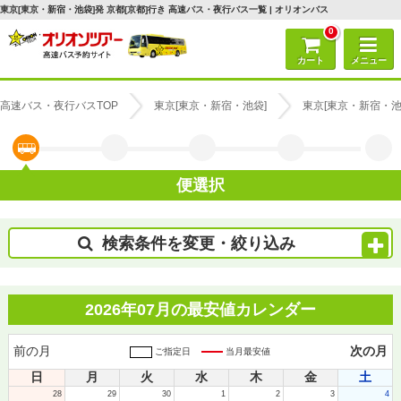
東京[東京・新宿・池袋]発 京都[京都]行き 高速バス・夜行バス一覧 | オリオンバス
0
カート
メニュー
高速バス・夜行バスTOP
東京[東京・新宿・池袋]
東京[東京・新宿・池
便選択
検索条件を変更・絞り込み
2026年07月の最安値カレンダー
前の月
次の月
ご指定日
当月最安値
日
月
火
水
木
金
土
28
29
30
1
2
3
4