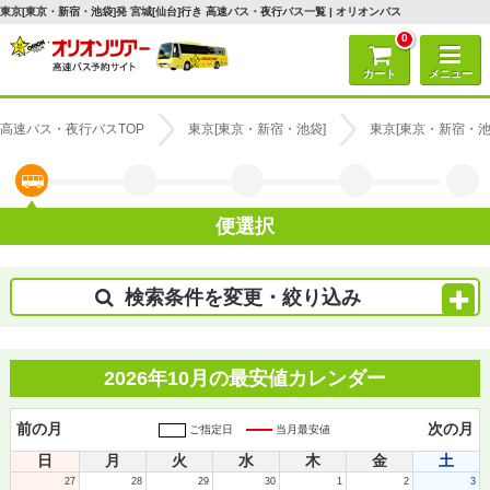
東京[東京・新宿・池袋]発 宮城[仙台]行き 高速バス・夜行バス一覧 | オリオンバス
0
カート
メニュー
高速バス・夜行バスTOP
東京[東京・新宿・池袋]
東京[東京・新宿・池
便選択
検索条件を変更・絞り込み
2026年10月の最安値カレンダー
前の月
次の月
ご指定日
当月最安値
日
月
火
水
木
金
土
27
28
29
30
1
2
3